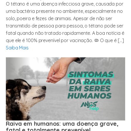
O tétano é uma doença infecciosa grave, causada por
uma bactéria presente no ambiente, especialmente no
solo, poeira e fezes de animais. Apesar de não ser
transmitido de pessoa para pessoa, o tétano pode ser
fatal quando não tratado rapidamente. A boa notícia é
que ele é 100% prevenível por vacinação. 🦠 O que é […]
Saiba Mais
Raiva em humanos: uma doença grave,
fatal e totalmente prevenível